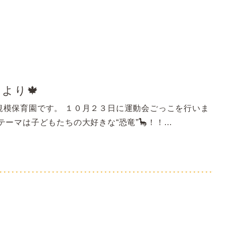
より🍁
規模保育園です。 １０月２３日に運動会ごっこを行いま
テーマは子どもたちの大好きな“恐竜”🦕！！…