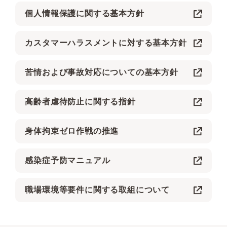
庄の里デイサービスセンター；指定通所介護
個人情報保護に関する基本方針
庄の里デイサービスセンター；日常生活支援総合事業
デイサービスセンター庄の里「なごやか」；指定地域密着
カスタマーハラスメントに対する基本方針
型通所介護
デイサービスセンター庄の里「なごやか」；日常生活支援
苦情および事故対応についての基本方針
総合事業
認知症対応型デイサービスセンター庄の里「なごやか」；
高齢者虐待防止に関する指針
指定介護予防認知症対応型通所介護
認知症対応型デイサービスセンター庄の里「なごやか」；
身体拘束ゼロ作戦の推進
指定認知症対応型通所介護
庄の里ヘルパーステーション；介護予防訪問介護相当サー
感染症予防マニュアル
ビス
庄の里ヘルパーステーション；指定訪問介護
職場環境等要件に関する取組について
庄の里居宅介護支援センター
庄北高齢者支援センター