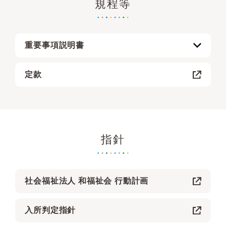
規程等
2-1.事業活動計算書
2-2.事業活動内訳表
2-3.事業区分事業活動内訳表
重要事項説明書
2-4.拠点区分事業活動計算書
3-1.貸借対照表
定款
特別養護老人ホーム庄の里（本館）
3-2.貸借対照表内訳表
特別養護老人ホーム庄の里（新館）
3-3.事業区分貸借対照表内訳表
地域密着型特別養護老人ホーム庄の里「なごやか」
ケアハウス庄の里
指針
グループホーム庄の里「なごみの家」
グループホーム庄の里「和らぎの家」
小規模多機能ホーム庄の里「つどいの家」
社会福祉法人 和福祉会 行動計画
庄の里ショートステイ；本館
庄の里ショートステイ；新館
入所判定指針
ショートステイ庄の里「なごやか」