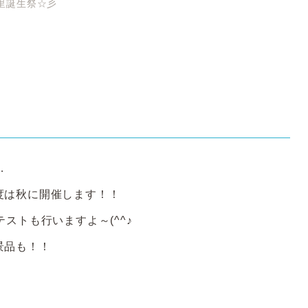
里誕生祭☆彡
…
度は秋に開催します！！
ストも行いますよ～(^^♪
景品も！！