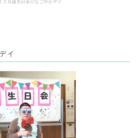
１２月誕生日会◎なごやかデイ
デイ